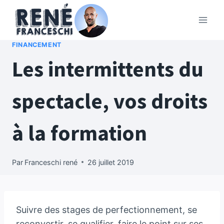
Aller
au
contenu
FINANCEMENT
Les intermittents du
spectacle, vos droits
à la formation
Par
Franceschi rené
26 juillet 2019
Suivre des stages de perfectionnement, se
reconvertir, se qualifier, faire le point sur ses