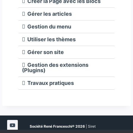
Créer la Page avec les Blocs
Gérer les articles
Gestion du menu
Utiliser les thèmes
Gérer son site
Gestion des extensions
(Plugins)
Travaux pratiques
Société René Franceschi®
2026
| Siret
51080923900021 | NDA 94202108020 | Certifié Qualité