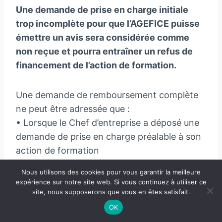
Une demande de prise en charge initiale
trop incomplète pour que l’AGEFICE puisse
émettre un avis sera considérée comme
non reçue et pourra entraîner un refus de
financement de l’action de formation.
Une demande de remboursement complète
ne peut être adressée que :
• Lorsque le Chef d’entreprise a déposé une
demande de prise en charge préalable à son
action de formation
• Lorsque cette demande de financement a
Nous utilisons des cookies pour vous garantir la meilleure
reçu un accord de prise en charge de
expérience sur notre site web. Si vous continuez à utiliser ce
l’AGEFICE,
site, nous supposerons que vous en êtes satisfait.
• Dans un délai maximum de quatre (4) mois
OK
suivant la date effective de fin de réalisation