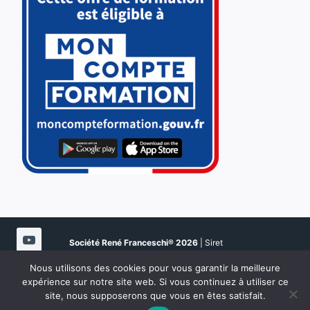
Société René Franceschi®
2026
| Siret
51080923900021 | NDA 94202108020 | Certifié Qualité
Nous utilisons des cookies pour vous garantir la meilleure
N° Datadock 0076926 |
Mentions légales
|
Documents
expérience sur notre site web. Si vous continuez à utiliser ce
formations
| MàJ Mars 2026
site, nous supposerons que vous en êtes satisfait.