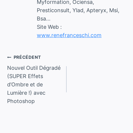
Myformation, Ociensa,
Presticonsult, Ylad, Apteryx, Msi,
Bsa...
Site Web :
www.renefranceschi.com
Navigation
PRÉCÉDENT
Nouvel Outil Dégradé
de
(SUPER Effets
d’Ombre et de
l’article
Lumière !) avec
Photoshop