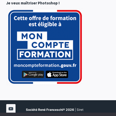
Je veux maîtriser Photoshop !
Société René Franceschi®
2026
| Siret
51080923900021 | NDA 94202108020 | Certifié Qualité