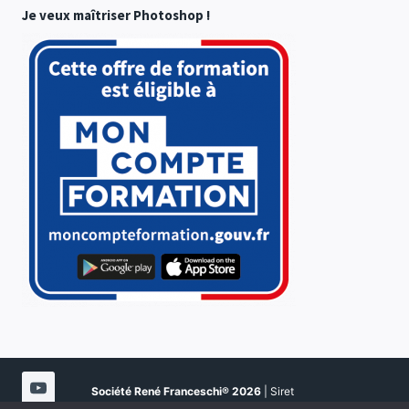
Je veux maîtriser Photoshop !
Société René Franceschi®
2026
| Siret
51080923900021 | NDA 94202108020 | Certifié Qualité