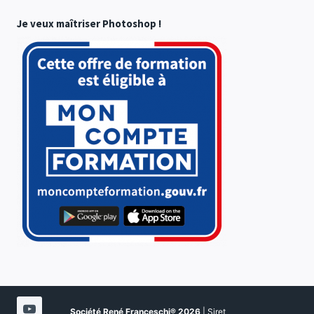
Je veux maîtriser Photoshop !
Société René Franceschi®
2026
| Siret