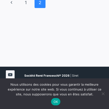
Navigation
Page
1
2
précédente
de
page
Société René Franceschi®
2026
| Siret
51080923900021 | NDA 94202108020 | Certifié Qualité
Nous utilisons des cookies pour vous garantir la meilleure
N° Datadock 0076926 |
Mentions légales
|
Documents
expérience sur notre site web. Si vous continuez à utiliser ce
formations
| MàJ Mars 2026
site, nous supposerons que vous en êtes satisfait.
OK