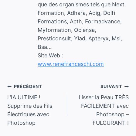
que des organismes tels que Next
Formation, Adhara, Adig, Dolfi
Formations, Acth, Formadvance,
Myformation, Ociensa,
Presticonsult, Ylad, Apteryx, Msi,
Bsa...
Site Web :
www.renefranceschi.com
Navigation
PRÉCÉDENT
SUIVANT
L’IA ULTIME !
Lisser la Peau TRÈS
de
Supprime des Fils
FACILEMENT avec
Électriques avec
Photoshop –
l’article
Photoshop
FULGURANT !