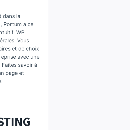
t dans la
x, Portum a ce
ntuitif. WP
érales. Vous
ires et de choix
treprise avec une
 Faites savoir à
en page et
s
STING