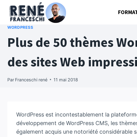
Aller
FORMA
au
contenu
WORDPRESS
Plus de 50 thèmes Wor
des sites Web impress
Par
Franceschi rené
11 mai 2018
WordPress est incontestablement la plateforme 
développement de WordPress CMS, les thèmes 
également acquis une notoriété considérable su