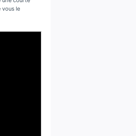
é une courte
e vous le