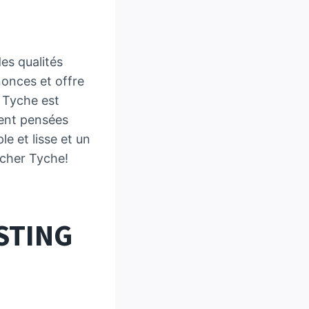
es qualités
nonces et offre
 Tyche est
ment pensées
e et lisse et un
rcher Tyche!
STING