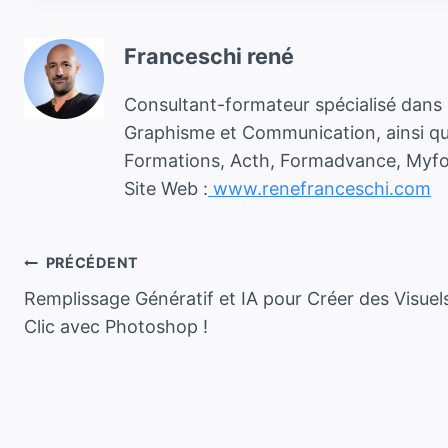
Franceschi rené
Consultant-formateur spécialisé dans l
Graphisme et Communication, ainsi qu
Formations, Acth, Formadvance, Myform
Site Web :
www.renefranceschi.com
Navigation
PRÉCÉDENT
Remplissage Génératif et IA pour Créer des Visuel
de
Clic avec Photoshop !
l’article