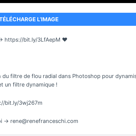
TÉLÉCHARGE L’IMAGE
tps://bit.ly/3LfAepM ❤️
on du filtre de flou radial dans Photoshop pour dynamise
t un filtre dynamique !
/bit.ly/3wj267m
i → rene@renefranceschi.com