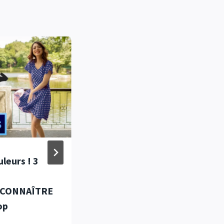
leurs ! 3
Photoshop
RÉVOLUTIONNE le
 CONNAÎTRE
recadrage : Agrandir la
op
largeur avec le
développement génératif