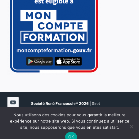
Société René Franceschi®
2026
| Siret
51080923900021 | NDA 94202108020 | Certifié Qualité
Nous utilisons des cookies pour vous garantir la meilleure
N° Datadock 0076926 |
Mentions légales
|
Documents
expérience sur notre site web. Si vous continuez à utiliser ce
formations
| MàJ Mars 2026
site, nous supposerons que vous en êtes satisfait.
OK